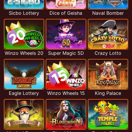
Sicbo Lottery
Dice of Geisha
Naval Bomber
Winzo Wheels 20
Super Magic 5D
Crazy Lotto
Eagle Lottery
Winzo Wheels 15
King Palace