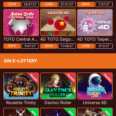
3318
5486
8846
29:47:26
27:47:26
7:47:26
TOTO Central Asia
4D TOTO Saigon POOLS
4D TOTO Taipei POOLS
3414
6244
3768
9:47:26
11:48:26
9:13:26
IDN E-LOTTERY
PROMO
PROMO
PROMO
Roulette Trinity
Davinci Roller
Universe 6D
NEW
NEW
NEW