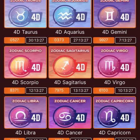
4D Taurus
4D Aquarius
4D Gemini
0527
0373
9927
30:13:26
27:13:26
7:13:26
4D Scorpio
4D Sagitarius
4D Virgo
8371
7975
6100
12:13:26
13:13:26
10:13:26
4D Libra
4D Cancer
4D Capricorn