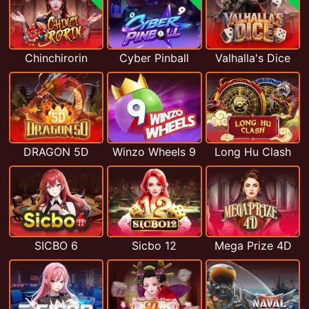
Chinchirorin
Cyber Pinball
Valhalla's Dice
DRAGON 5D
Winzo Wheels 9
Long Hu Clash
SICBO 6
Sicbo 12
Mega Prize 4D