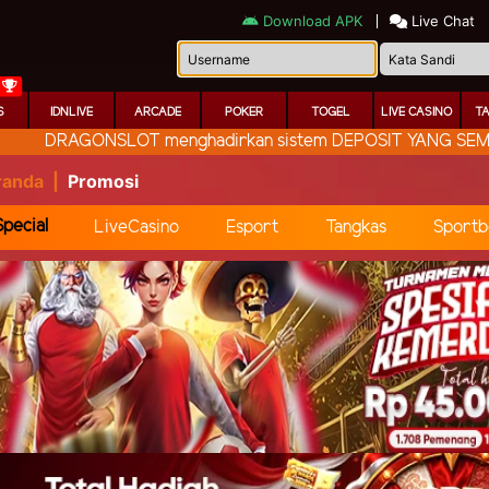
Download APK
Live Chat
O
S
IDNLIVE
ARCADE
POKER
TOGEL
LIVE CASINO
T
istem DEPOSIT YANG SEMAKIN MUDAH Dengan FITUR Terbaru, De
randa
Promosi
Special
LiveCasino
Esport
Tangkas
Sport