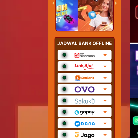
JADWAL BANK OFFLINE