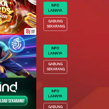
INFO
LAINNYA
GABUNG
SEKARANG
INFO
LAINNYA
GABUNG
SEKARANG
INFO
LAINNYA
GABUNG