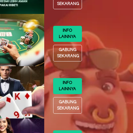
SEKARANG
INFO
LAINNYA
GABUNG
SEKARANG
INFO
LAINNYA
GABUNG
SEKARANG