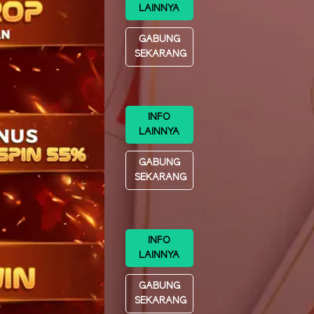
LAINNYA
GABUNG
SEKARANG
INFO
LAINNYA
GABUNG
SEKARANG
INFO
LAINNYA
GABUNG
SEKARANG